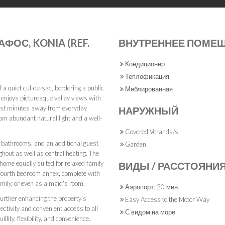
ФОС, KONIA (REF.
ВНУТРЕННЕЕ ПОМЕ
Кондиционер
Теплофикация
 a quiet cul-de-sac, bordering a public
Меблированная
 enjoys picturesque valley views with
 just minutes away from everyday
НАРУЖНЫЙ
rom abundant natural light and a well-
Covered Veranda/s
 bathrooms, and an additional guest
Garden
hout as well as central heating. The
home equally suited for relaxed family
ВИДЫ / РАССТОЯНИ
d fourth bedroom annex, complete with
mily, or even as a maid's room.
Аэропорт: 20 мин.
further enhancing the property’s
Easy Access to the Motor Way
ectivity and convenient access to all
С видом на море
lity, flexibility, and convenience.