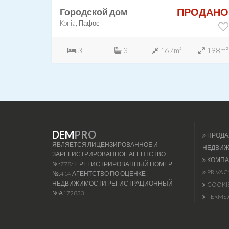
ПРОДАНО
Городской дом
Konia, Пафос
3
3
167m²
198m²
DEM
PRO
ПРОДА
ЯВЛЯЕТСЯ ЛИЦЕНЗИРОВАННОЕ И
НЕДВИ
ЗАРЕГИСТРИРОВАННОЕ АГЕНТСТВО
КОМПА
№:778/ Е РЕГИСТРИРОВАННЫЙ НОМЕР
PRIVAC
№:414 АГЕНТСТВО ПО ОЦЕНКЕ
НЕДВИЖИМОСТИ РЕГИСТРАЦИОННЫЙ
COOKIE
№А172833.
TERMS 