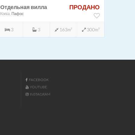
ПРОДАНО
Отдельная вилла
Konia, Пафос
3
3
163m²
300m²
FACEBOOK
YOUTUBE
INSTAGRAM