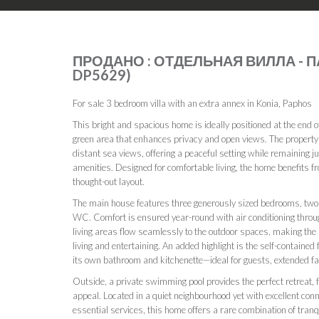
ПРОДАНО : ОТДЕЛЬНАЯ ВИЛЛА - ПА
DP5629)
For sale 3 bedroom villa with an extra annex in Konia, Paphos
This bright and spacious home is ideally positioned at the end of
green area that enhances privacy and open views. The property
distant sea views, offering a peaceful setting while remaining
amenities. Designed for comfortable living, the home benefits f
thought-out layout.
The main house features three generously sized bedrooms, two
WC. Comfort is ensured year-round with air conditioning throug
living areas flow seamlessly to the outdoor spaces, making the 
living and entertaining. An added highlight is the self-containe
its own bathroom and kitchenette—ideal for guests, extended fa
Outside, a private swimming pool provides the perfect retreat, 
appeal. Located in a quiet neighbourhood yet with excellent conn
essential services, this home offers a rare combination of tranquil