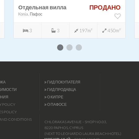
ПРОДАНО
Отдельная вилла
Konia, Пафос
3
3
197m²
450m²
ЖА
ГИД ПОКУПАТЕЛЯ
ЖИМОСТИ
ГИД ПРОДАВЦА
НИЯ
О КИПРЕ
Y POLICY
О ПАФОСЕ
S POLICY
AND CONDITIONS
CHLORAKAS AVENUE – SHOP NO.03,
8220 PAPHOS, CYPRUS
(NEXT TO LEONARDO LAURA BEACH HOTEL)