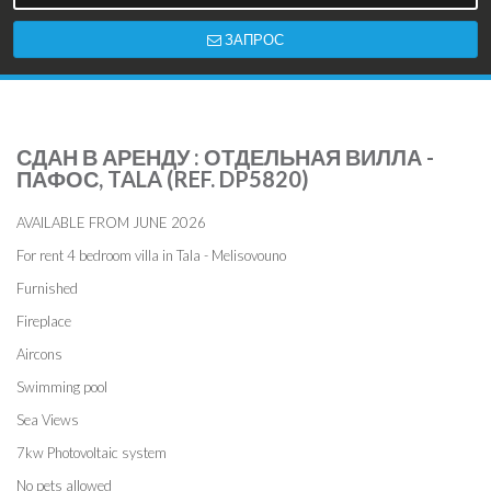
ЗАПРОС
СДАН В АРЕНДУ : ОТДЕЛЬНАЯ ВИЛЛА -
ПАФОС, TALA (REF. DP5820)
AVAILABLE FROM JUNE 2026
For rent 4 bedroom villa in Tala - Melisovouno
Furnished
Fireplace
Aircons
Swimming pool
Sea Views
7kw Photovoltaic system
No pets allowed