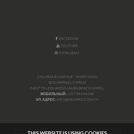
FACEBOOK
YOUTUBE
INSTAGRAM
CHLORAKAS AVENUE – SHOP NO.03,
8220 PAPHOS, CYPRUS
(NEXT TO LEONARDO LAURA BEACH HOTEL)
МОБИЛЬНЫЙ:
+357 99 494 090
ЭЛ. АДРЕС:
INFO@DEMPRO.COM.CY
Disclaimer: All information deemed reliable but not guaranteed. All
THIS WEBSITE IS USING COOKIES
properties are subject to prior sale, change or withdrawal. Neither listing