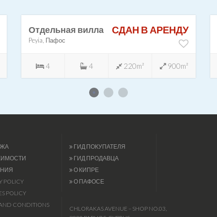
СДАН В АРЕНДУ
Отдельная вилла
Peyia, Пафос
4
4
220m²
900m²
ЖА
ГИД ПОКУПАТЕЛЯ
ЖИМОСТИ
ГИД ПРОДАВЦА
НИЯ
О КИПРЕ
Y POLICY
О ПАФОСЕ
S POLICY
AND CONDITIONS
CHLORAKAS AVENUE – SHOP NO.03,