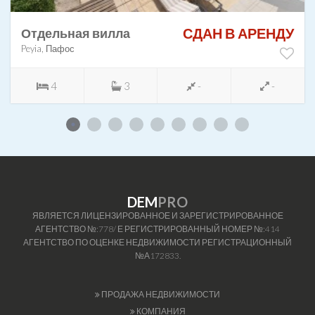
СДАН В АРЕНДУ
Отдельная вилла
Peyia, Пафос
4
3
-
-
DEM
PRO
ЯВЛЯЕТСЯ ЛИЦЕНЗИРОВАННОЕ И ЗАРЕГИСТРИРОВАННОЕ
АГЕНТСТВО №:778/ Е РЕГИСТРИРОВАННЫЙ НОМЕР №:414
АГЕНТСТВО ПО ОЦЕНКЕ НЕДВИЖИМОСТИ РЕГИСТРАЦИОННЫЙ
№А172833.
ПРОДАЖА НЕДВИЖИМОСТИ
КОМПАНИЯ