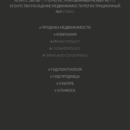
АГЕНТСТВО №:778/ Е РЕГИСТРИРОВАННЫЙ НОМЕР №:414
АГЕНТСТВО ПО ОЦЕНКЕ НЕДВИЖИМОСТИ РЕГИСТРАЦИОННЫЙ
№А172833.
ПРОДАЖА НЕДВИЖИМОСТИ
КОМПАНИЯ
PRIVACY POLICY
COOKIES POLICY
TERMS AND CONDITIONS
ГИД ПОКУПАТЕЛЯ
ГИД ПРОДАВЦА
О КИПРЕ
О ПАФОСЕ