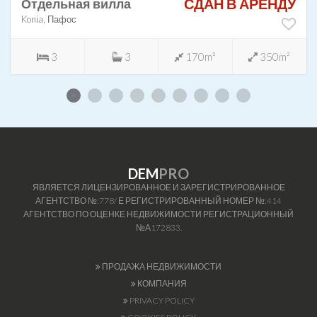
СДАН В АРЕНДУ
Отдельная вилла
Konia, Пафос
3
3
170m²
350m²
DEM
PRO
ЯВЛЯЕТСЯ ЛИЦЕНЗИРОВАННОЕ И ЗАРЕГИСТРИРОВАННОЕ
АГЕНТСТВО №:778/ Е РЕГИСТРИРОВАННЫЙ НОМЕР №:414
АГЕНТСТВО ПО ОЦЕНКЕ НЕДВИЖИМОСТИ РЕГИСТРАЦИОННЫЙ
№А172833.
ПРОДАЖА НЕДВИЖИМОСТИ
КОМПАНИЯ
PRIVACY POLICY