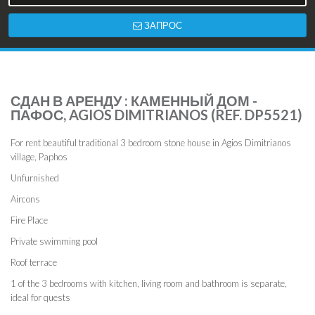
ЗАПРОС
СДАН В АРЕНДУ : КАМЕННЫЙ ДОМ -
ПАФОС, AGIOS DIMITRIANOS (REF. DP5521)
For rent beautiful traditional 3 bedroom stone house in Agios Dimitrianos
village, Paphos
Unfurnished
Aircons
Fire Place
Private swimming pool
Roof terrace
1 of the 3 bedrooms with kitchen, living room and bathroom is separate,
ideal for quests