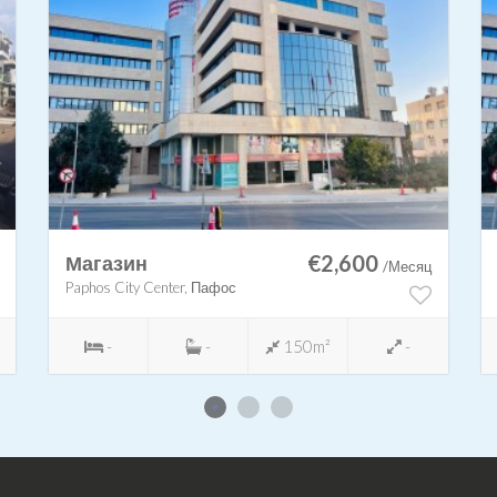
€2,600
Магазин
/Месяц
Paphos City Center, Пафос
-
-
150m²
-