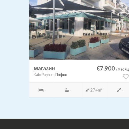
00
€7,900
Магазин
/Месяц
/Месяц
Kato Paphos, Пафос
-
-
-
274m²
-