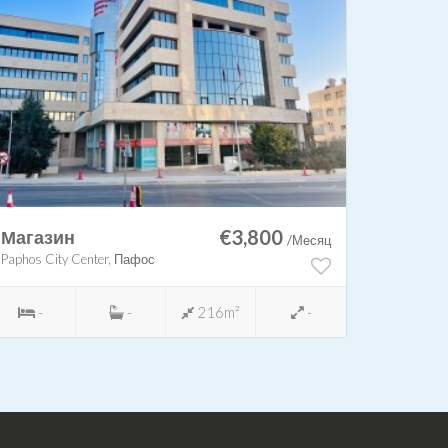
€3,800
Магазин
Офис
/Месяц
Paphos City Center, Пафос
Pafos, П
-
-
216m²
-
-