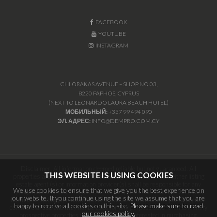
FACEBOOK
YOUTUBE
INSTAGRAM
CHLORAKAS AVENUE – SHOP NO.03,
8220 PAPHOS, CYPRUS
(NEXT TO LEONARDO LAURA BEACH HOTEL)
МОБИЛЬНЫЙ:
+357 99 494 090
ЭЛ. АДРЕС:
INFO@DEMPRO.COM.CY
Disclaimer: All information deemed reliable but not guaranteed. All
THIS WEBSITE IS USING COOKIES
properties are subject to prior sale, change or withdrawal. Neither listing
estate agent (s) or information provider(s) shall be responsible for any
We use cookies to ensure that we give you the best experience on
typographical errors, misinformation, misprints and shall be held totally
our website. If you continue using the site we assume that you are
harmless. Listing(s) information is provided for consumers personal, non-
happy to receive all cookies on this site.
Please make sure to read
commercial use and may not be used for any purpose other than to identify
our cookies policy.
prospective properties consumers may be interested in purchasing.