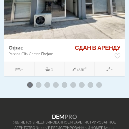
СДАН В АРЕНДУ
Офис
Paphos City Center, Пафос
-
1
60m²
-
DEM
PRO
ЯВЛЯЕТСЯ ЛИЦЕНЗИРОВАННОЕ И ЗАРЕГИСТРИРОВАННОЕ
АГЕНТСТВО №:778/ Е РЕГИСТРИРОВАННЫЙ НОМЕР №:414