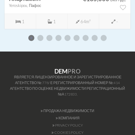
Yeroskipou, Пафос
1
1
64m²
-
DEM
PRO
ЯВЛЯЕТСЯ ЛИЦЕНЗИРОВАННОЕ И ЗАРЕГИСТРИРОВАННОЕ
АГЕНТСТВО №:778/ Е РЕГИСТРИРОВАННЫЙ НОМЕР №:414
АГЕНТСТВО ПО ОЦЕНКЕ НЕДВИЖИМОСТИ РЕГИСТРАЦИОННЫЙ
№А172833.
ПРОДАЖА НЕДВИЖИМОСТИ
КОМПАНИЯ
PRIVACY POLICY
COOKIES POLICY