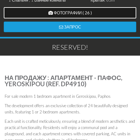
1 Спальня , 1 Ванные комнаты
Крытая: 63m²
ФОТОГРАФИИ ( 26 )
ЗАПРОС
RESERVED!
НА ПРОДАЖУ : АПАРТАМЕНТ - ПАФОС,
YEROSKIPOU (REF. DP4910)
For sale modern 1 bedroom apartment in Geroskipou, Paphos
The development offers an exclusive collection of 24 beautifully designed
units, featuring 1 or 2-bedroom apartments.
Each unit is crafted meticulously, ensuring a blend of modern aesthetics and
practical functionality. Residents will enjoy a communal pool and a
playground, and each apartment comes with covered parking, AC units in