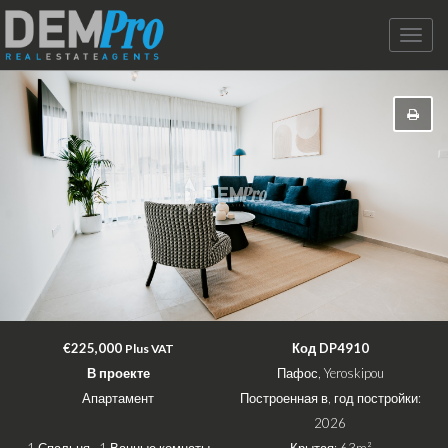
Toggle
naviga
€225,000
Код DP4910
Plus VAT
В проекте
Пафос, Yeroskipou
Апартамент
Построенная в, год постройки:
2026