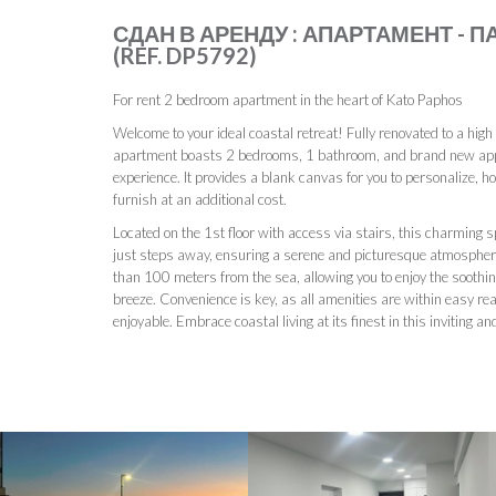
СДАН В АРЕНДУ : АПАРТАМЕНТ - 
(REF. DP5792)
For rent 2 bedroom apartment in the heart of Kato Paphos
Welcome to your ideal coastal retreat! Fully renovated to a high
apartment boasts 2 bedrooms, 1 bathroom, and brand new appl
experience. It provides a blank canvas for you to personalize, ho
furnish at an additional cost.
Located on the 1st floor with access via stairs, this charming
just steps away, ensuring a serene and picturesque atmosphere
than 100 meters from the sea, allowing you to enjoy the soothi
breeze. Convenience is key, as all amenities are within easy rea
enjoyable. Embrace coastal living at its finest in this inviting 