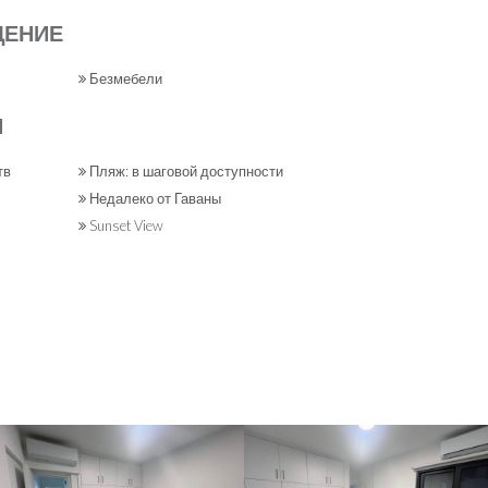
ЩЕНИЕ
Безмебели
Я
тв
Пляж: в шаговой доступности
Недалеко от Гаваны
Sunset View