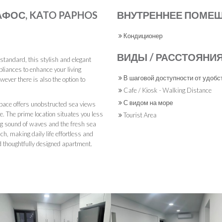
ПАФОС, KATO PAPHOS
ВНУТРЕННЕЕ ПОМЕ
Кондиционер
ВИДЫ / РАССТОЯНИ
 standard, this stylish and elegant
iances to enhance your living
В шаговой доступности от удобс
wever there is also the option to
Cafe / Kiosk - Walking Distance
С видом на море
 space offers unobstructed sea views
. The prime location situates you less
Tourist Area
ng sound of waves and the fresh sea
ch, making daily life effortless and
and thoughtfully designed apartment.