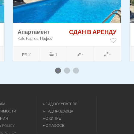
СДАН В АРЕНДУ
Апартамент
Kato Paphos, Пафос
2
1
-
-
ЖА
ГИД ПОКУПАТЕЛЯ
ЖИМОСТИ
ГИД ПРОДАВЦА
НИЯ
О КИПРЕ
Y POLICY
О ПАФОСЕ
S POLICY