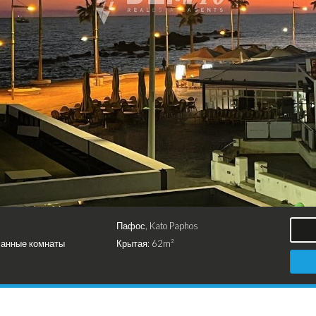
Пафос, Kato Paphos
 Ванные комнаты
Крытая: 62m²