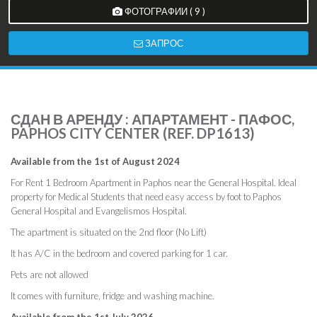
ФОТОГРАФИИ ( 9 )
ЗАПРОС
СДАН В АРЕНДУ : АПАРТАМЕНТ - ПАФОС,
PAPHOS CITY CENTER (REF. DP1613)
Available from the 1st of August 2024
For Rent 1 Bedroom Apartment in Paphos near the General Hospital. Ideal
property for Medical Students that need easy access by foot to Paphos
General Hospital and Evangelismos Hospital.
The apartment is situated on the 2nd floor (No Lift)
It has A/C in the bedroom and covered parking for 1 car.
Pets are not allowed
It comes with furniture, fridge and washing machine.