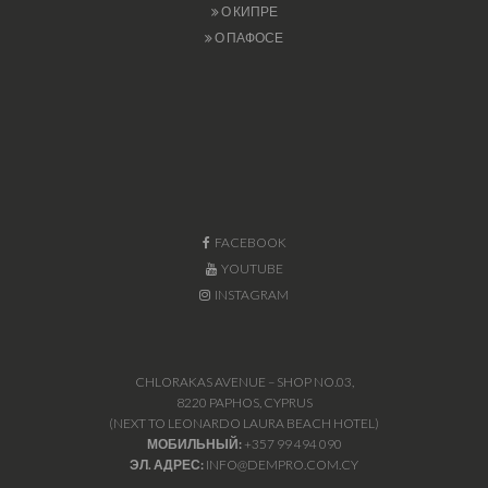
О КИПРЕ
О ПАФОСЕ
FACEBOOK
YOUTUBE
INSTAGRAM
CHLORAKAS AVENUE – SHOP NO.03,
8220 PAPHOS, CYPRUS
(NEXT TO LEONARDO LAURA BEACH HOTEL)
МОБИЛЬНЫЙ:
+357 99 494 090
ЭЛ. АДРЕС:
INFO@DEMPRO.COM.CY